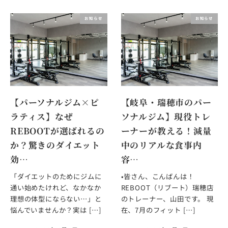
お知らせ
お知らせ
【パーソナルジム×ピ
【岐阜・瑞穂市のパー
ラティス】なぜ
ソナルジム】現役トレ
REBOOTが選ばれるの
ーナーが教える！減量
か？驚きのダイエット
中のリアルな食事内
効…
容…
「ダイエットのためにジムに
•皆さん、こんばんは！
通い始めたけれど、なかなか
REBOOT（リブート）瑞穂店
理想の体型にならない…」と
のトレーナー、山田です。 現
悩んでいませんか？実は […]
在、7月のフィット […]