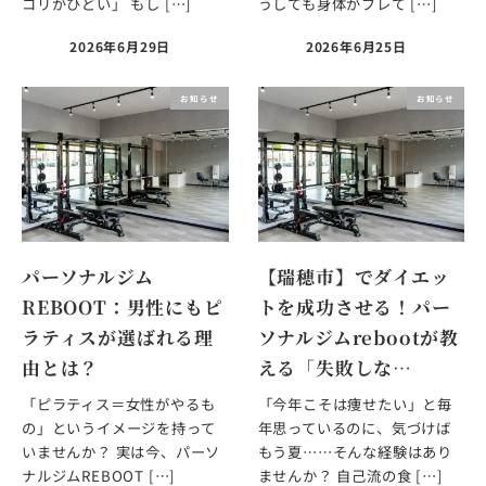
コリがひどい」 もし […]
うしても身体がブレて […]
2026年6月29日
2026年6月25日
お知らせ
お知らせ
パーソナルジム
【瑞穂市】でダイエッ
REBOOT：男性にもピ
トを成功させる！パー
ラティスが選ばれる理
ソナルジムrebootが教
由とは？
える「失敗しな…
「ピラティス＝女性がやるも
「今年こそは痩せたい」と毎
の」というイメージを持って
年思っているのに、気づけば
いませんか？ 実は今、パーソ
もう夏……そんな経験はあり
ナルジムREBOOT […]
ませんか？ 自己流の食 […]